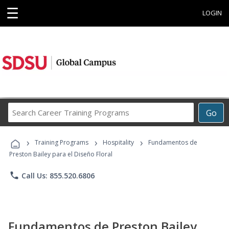
☰
LOGIN
Search
Go
Career
Training
›
›
›
Programs
Training Programs
Hospitality
Fundamentos de
Preston Bailey para el Diseño Floral
phone
Call Us: 855.520.6806
Fundamentos de Preston Bailey