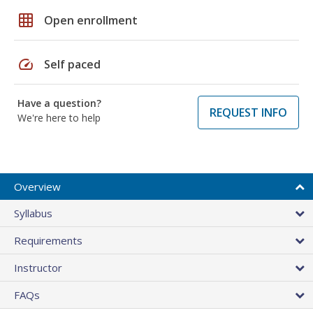
grid_on
Open enrollment
speed
Self paced
Have a question?
REQUEST INFO
We're here to help
Overview
Syllabus
Requirements
Instructor
FAQs