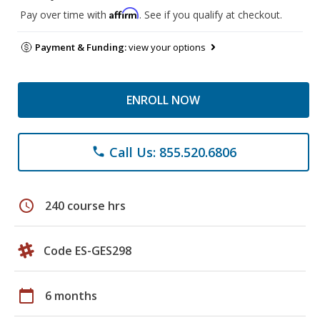
Affirm
Pay over time with
. See if you qualify at checkout.
Payment & Funding:
view your options
ENROLL NOW
Call Us: 855.520.6806
phone
schedule
240 course hrs
Code ES-GES298
calendar_today
6 months