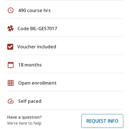
schedule
490 course hrs
Code BIL-GES7017
Voucher included
calendar_today
18 months
grid_on
Open enrollment
speed
Self paced
Have a question?
REQUEST INFO
We're here to help