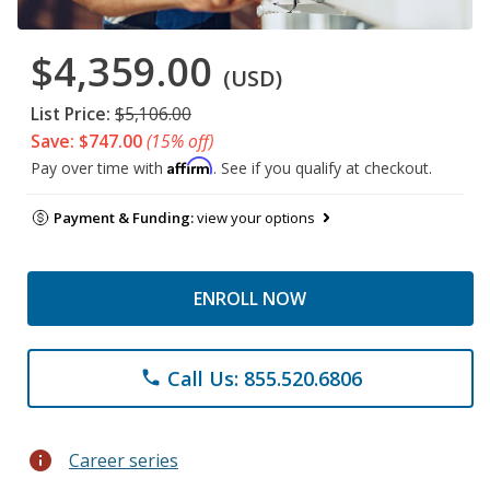
$4,359.00
(USD)
List Price:
$5,106.00
Save: $747.00
(15% off)
Affirm
Pay over time with
. See if you qualify at checkout.
Payment & Funding:
view your options
ENROLL NOW
Call Us: 855.520.6806
phone
info
Career series