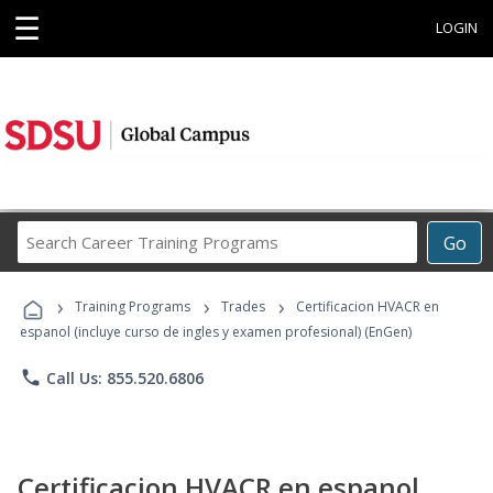
☰
LOGIN
Search
Go
Career
Training
›
›
›
Programs
Training Programs
Trades
Certificacion HVACR en
espanol (incluye curso de ingles y examen profesional) (EnGen)
phone
Call Us: 855.520.6806
Certificacion HVACR en espanol