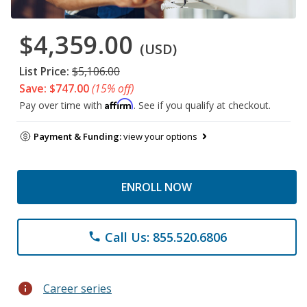
$4,359.00
(USD)
List Price:
$5,106.00
Save: $747.00
(15% off)
Affirm
Pay over time with
. See if you qualify at checkout.
Payment & Funding:
view your options
ENROLL NOW
Call Us: 855.520.6806
phone
info
Career series