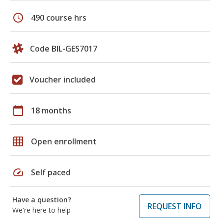
schedule
490 course hrs
Code BIL-GES7017
Voucher included
calendar_today
18 months
grid_on
Open enrollment
speed
Self paced
Have a question?
REQUEST INFO
We're here to help