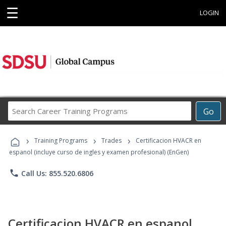
☰
LOGIN
Search
Go
Career
Training
›
›
›
Programs
Training Programs
Trades
Certificacion HVACR en
espanol (incluye curso de ingles y examen profesional) (EnGen)
phone
Call Us: 855.520.6806
Certificacion HVACR en espanol