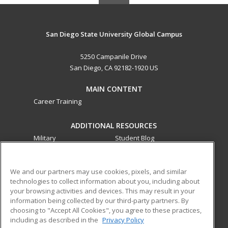
San Diego State University Global Campus
5250 Campanile Drive
San Diego, CA 92182-1920 US
MAIN CONTENT
Career Training
ADDITIONAL RESOURCES
Military
Student Blog
Financial Assistance
Help
We and our partners may use cookies, pixels, and similar
technologies to collect information about you, including about
ed2go partners with this academic institution to provide
your browsing activities and devices. This may result in your
best-in-class non-credit online continuing education courses
information being collected by our third-party partners. By
that empower today’s workforce with relevant and
choosing to "Accept All Cookies", you agree to these practices,
transferable skills needed for career growth in high-demand
including as described in the
Privacy Policy