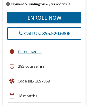
Payment & Funding:
view your options
ENROLL NOW
Call Us: 855.520.6806
phone
info
Career series
schedule
285 course hrs
Code BIL-GES7069
calendar_today
18 months