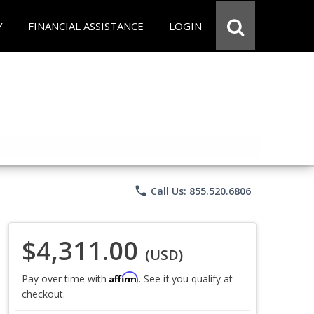
Y
FINANCIAL ASSISTANCE
LOGIN
phone
Call Us: 855.520.6806
$4,311.00
(USD)
Affirm
Pay over time with
. See if you qualify at
checkout.