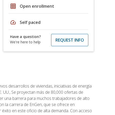
grid_on
Open enrollment
speed
Self paced
Have a question?
REQUEST INFO
We're here to help
os desarrollos de viviendas, iniciativas de energía
EE. UU., Se proyectan más de 80,000 ofertas de
 ser una barrera para muchos trabajadores de alto
con la carrera de EnGen, que se ofrece en
er éxito en este oficio de alta demanda. Con acceso