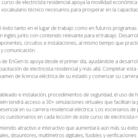
 curso de electricista residencial apoya la movilidad económica 
 vocabulario técnico necesarios para prosperar en la capacitaci
l éxito tanto en el lugar de trabajo como en futuros programas
 inglés junto con contenido relevante para el trabajo. Desarrol
ponentes, circuitos e instalaciones, al mismo tiempo que practic
 y comunicación.
de EnGen lo apoya desde el primer día, ayudándole a desarrolla
itación de electricista residencial y más allá. Completar esta c
amen de licencia eléctrica de su estado y comenzar su carrera 
cableado e instalación, procedimientos de seguridad, el uso de
n tendrá acceso a 30+ simulaciones virtuales que facilitan la p
 esencial en su carrera residencial eléctrica. Los escenarios de
los cuestionarios en cada lección de este curso de electricista r
ntenido atractivo e interactivo que aumentará aún más su éxit
ales, disyuntores, multímetros digitales, fusibles y verificacion