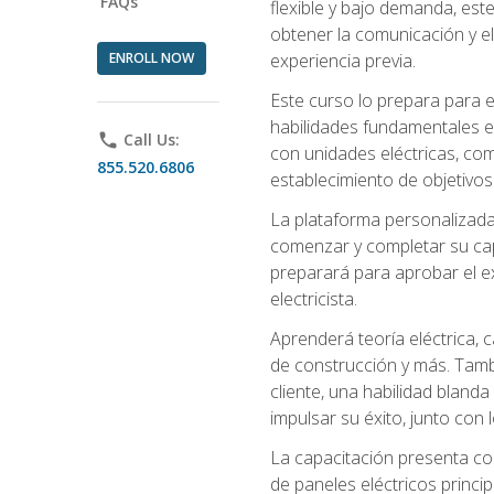
FAQs
flexible y bajo demanda, este
obtener la comunicación y el
ENROLL NOW
experiencia previa.
Este curso lo prepara para e
habilidades fundamentales en
phone
Call Us:
con unidades eléctricas, com
855.520.6806
establecimiento de objetivos
La plataforma personalizada 
comenzar y completar su capac
preparará para aprobar el ex
electricista.
Aprenderá teoría eléctrica, 
de construcción y más. Tambié
cliente, una habilidad blanda
impulsar su éxito, junto con 
La capacitación presenta co
de paneles eléctricos princip