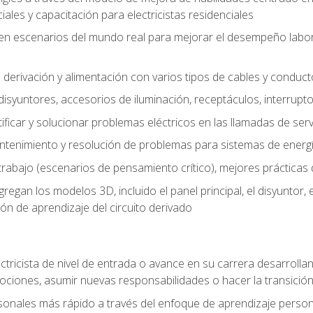
les y capacitación para electricistas residenciales
o en escenarios del mundo real para mejorar el desempeño labora
 derivación y alimentación con varios tipos de cables y conduc
 disyuntores, accesorios de iluminación, receptáculos, interrupt
icar y solucionar problemas eléctricos en las llamadas de serv
ntenimiento y resolución de problemas para sistemas de energí
rabajo (escenarios de pensamiento crítico), mejores prácticas d
n los modelos 3D, incluido el panel principal, el disyuntor, el m
ión de aprendizaje del circuito derivado
ectricista de nivel de entrada o avance en su carrera desarrollan
mociones, asumir nuevas responsabilidades o hacer la transició
sonales más rápido a través del enfoque de aprendizaje perso