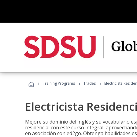
›
›
›
Training Programs
Trades
Electricista Reside
Electricista Residenc
Mejore su dominio del inglés y su vocabulario espe
residencial con este curso integral, aprovechando
en asociación con ed2go. Obtenga habilidades esenc