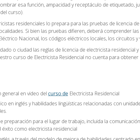
 nombrar esa función, ampacidad y receptáculo de etiquetado, j
el curso).
ricistas residenciales lo prepara para las pruebas de licencia d
localidades. Si bien las pruebas difieren, deberá comprender las
léctrico Nacional, los códigos eléctricos locales, los circuitos
ado o ciudad las reglas de licencia de electricista residencial 
stro curso de Electricista Residencial no cuenta para obtener 
n general en video del
curso de
Electricista Residencial
ico en inglés y habilidades lingüísticas relacionadas con unidad
les.
 preparación para el lugar de trabajo, incluida la comunicación, 
l éxito como electricista residencial
nglés a través del modelo de mejora de habilidades centrado e