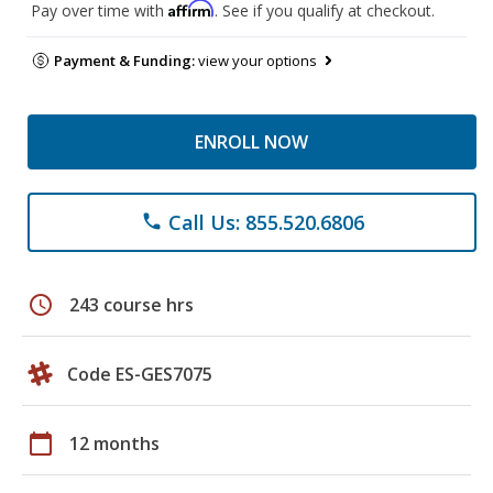
Affirm
Pay over time with
. See if you qualify at checkout.
Payment & Funding:
view your options
ENROLL NOW
Call Us: 855.520.6806
phone
schedule
243 course hrs
Code ES-GES7075
calendar_today
12 months