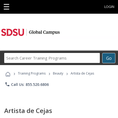
☰
LOGIN
Search
Go
Career
Training
›
›
›
Programs
Training Programs
Beauty
Artista de Cejas
phone
Call Us: 855.520.6806
Artista de Cejas